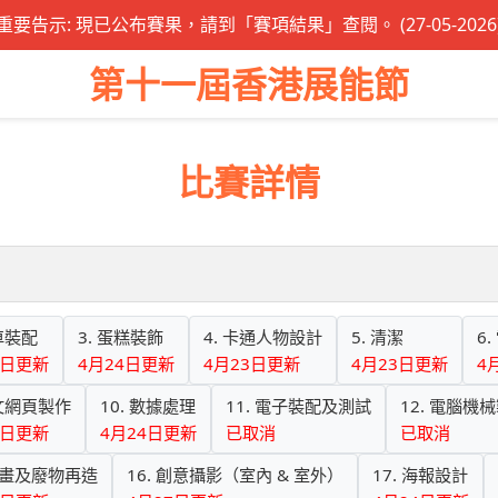
重要告示: 現已公布賽果，請到「賽項結果」查閱。 (27-05-2026
第十一屆香港展能節
比賽詳情
單車裝配
3. 蛋糕裝飾
4. 卡通人物設計
5. 清潔
6
4日更新
4月24日更新
4月23日更新
4月23日更新
4
英文網頁製作
10. 數據處理
11. 電子裝配及測試
12. 電腦機
4日更新
4月24日更新
已取消
已取消
 繪畫及廢物再造
16. 創意攝影（室內 & 室外）
17. 海報設計