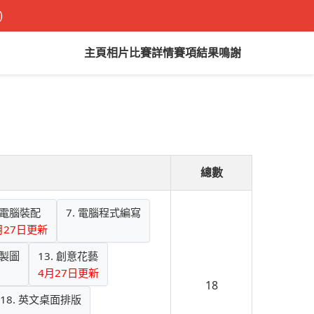
)
主頁
相片
比賽詳情
賽項結果
鳴謝
總數
. 電腦裝配
7. 電腦程式編寫
月27日更新
械製圖
13. 創意花藝
4月27日更新
18
18. 英文桌面排版