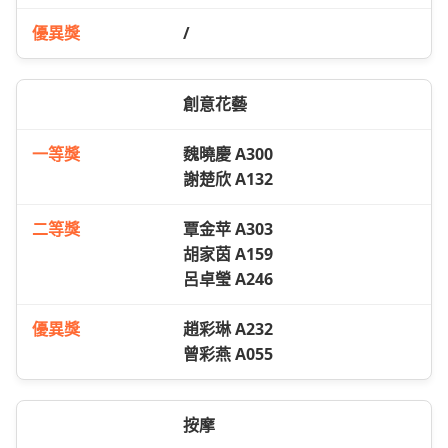
/
創意花藝
魏曉慶 A300
謝楚欣 A132
覃金苹 A303
胡家茵 A159
呂卓瑩 A246
趙彩琳 A232
曾彩燕 A055
按摩