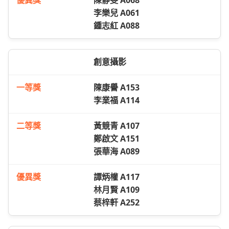
陳靜雯 A068
李樂兒 A061
鍾志紅 A088
創意攝影
陳康譽 A153
李業福 A114
黃競青 A107
鄭啟文 A151
張華海 A089
譚炳權 A117
林月賢 A109
蔡梓軒 A252