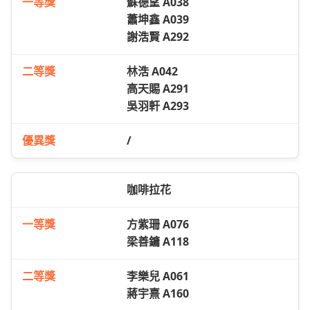
蘇德望 A038
蕭坤鑫 A039
謝浩賢 A292
林浩 A042
高天賜 A291
吳羽軒 A293
/
咖啡拉花
方紫珊 A076
梁善鏞 A118
李樂兒 A061
蔣宇熹 A160