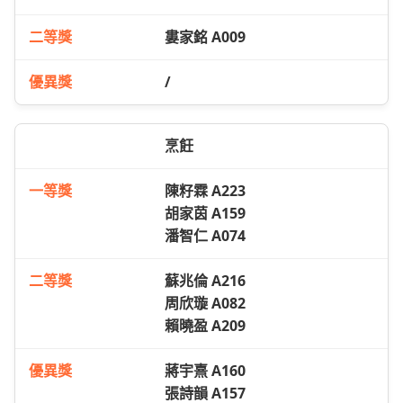
婁家銘 A009
/
烹飪
陳籽霖 A223
胡家茵 A159
潘智仁 A074
蘇兆倫 A216
周欣璇 A082
賴曉盈 A209
蔣宇熹 A160
張詩韻 A157