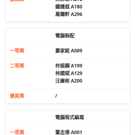
鍾嫚庭 A180
萬耀軒 A296
電腦裝配
婁家銘 A009
林振鋼 A199
林國斌 A129
汪廉彬 A200
/
電腦程式編寫
董志偉 A001