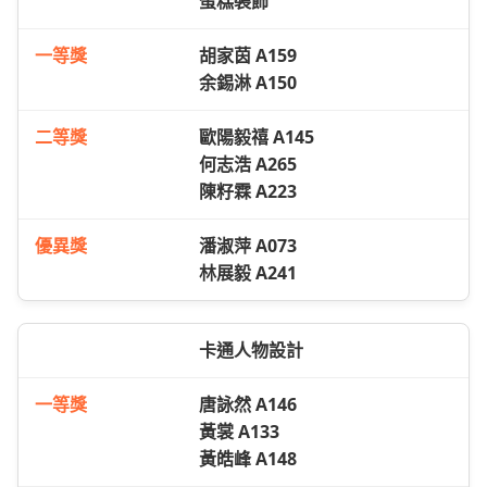
蛋糕裝飾
胡家茵 A159
余錫淋 A150
歐陽毅禧 A145
何志浩 A265
陳籽霖 A223
潘淑萍 A073
林展毅 A241
卡通人物設計
唐詠然 A146
黃裳 A133
黃皓峰 A148