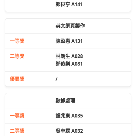
鄭艮亨 A141
英文網頁製作
陳盈惠 A131
林朗生 A028
鄭俊樂 A081
/
數據處理
鍾兆東 A035
吳卓霖 A032