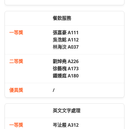
餐飲服務
張嘉豪 A111
吳浩銘 A112
林海汶 A037
劉焯堯 A226
徐藝槐 A173
鍾嫚庭 A180
/
英文文字處理
岑沚蒑 A312