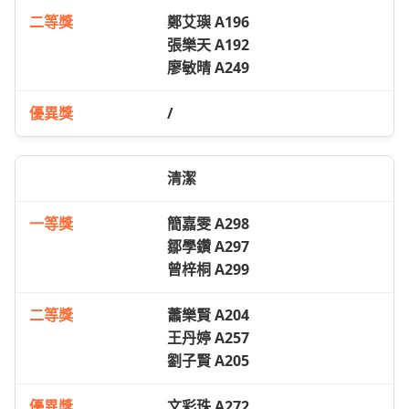
鄭艾璵 A196
張樂天 A192
廖敏晴 A249
/
清潔
簡嘉雯 A298
鄒學鑽 A297
曾梓桐 A299
蕭樂賢 A204
王丹婷 A257
劉子賢 A205
文彩珠 A272