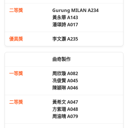
Gurung MILAN A234
黃永華 A143
潘頌詩 A017
李文灝 A235
曲奇製作
周欣璇 A082
冼俊賢 A045
陳穎琳 A046
黃希文 A047
方紫珊 A048
周渝晴 A079