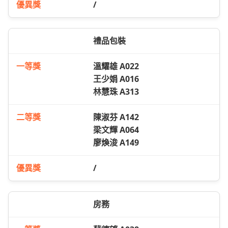
/
禮品包裝
溫耀雄 A022
王少娟 A016
林慧珠 A313
陳淑芬 A142
梁文輝 A064
廖煥浚 A149
/
房務