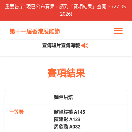
重要告示: 現已公布賽果，請到「賽項結果」查閱。 (27-05-
2026)
第十一屆香港展能節
宣傳短片
宣傳海報
賽項結果
麵包烘焙
歐陽毅禧 A145
陳建彰 A123
周欣璇 A082