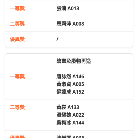
張濤 A013
馬莉萍 A008
/
繪畫及廢物再造
唐詠然 A146
黃淑貞 A005
蘇達成 A152
黃裳 A133
溫耀雄 A022
吳梅冰 A144